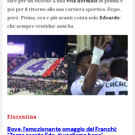
fare per un ritorno a una
vita normale
in primis e
poi per il ritorno alla sua carriera sportiva. Dopo,
però. Prima, ora e più avanti conta solo
Edoardo
:
che sempre ventidue anni ha.
Fiorentina
Bove, l'emozionante omaggio del Franchi: