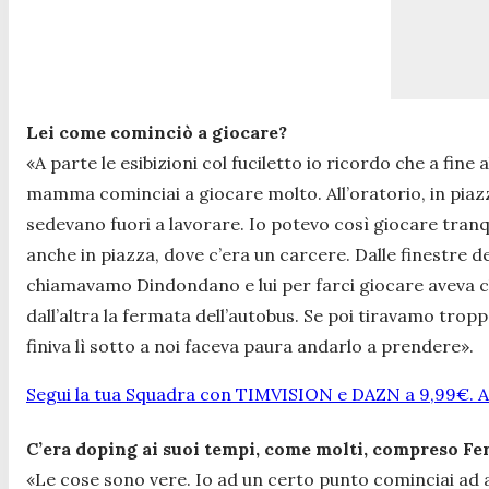
Lei come cominciò a giocare?
«A parte le esibizioni col fuciletto io ricordo che a fin
mamma cominciai a giocare molto. All’oratorio, in piazz
sedevano fuori a lavorare. Io potevo così giocare tranqu
anche in piazza, dove c’era un carcere. Dalle finestre del
chiamavamo Dindondano e lui per farci giocare aveva chi
dall’altra la fermata dell’autobus. Se poi tiravamo tropp
finiva lì sotto a noi faceva paura andarlo a prendere».
Segui la tua Squadra con TIMVISION e DAZN a 9,99€. At
C’era doping ai suoi tempi, come molti, compreso Fe
«Le cose sono vere. Io ad un certo punto cominciai ad av