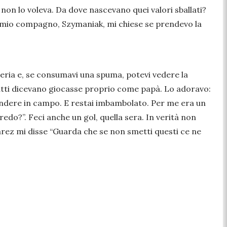
on lo voleva. Da dove nascevano quei valori sballati?
un mio compagno, Szymaniak, mi chiese se prendevo la
teria e, se consumavi una spuma, potevi vedere la
e tutti dicevano giocasse proprio come papà. Lo adoravo:
cendere in campo. E restai imbambolato. Per me era un
edo?”. Feci anche un gol, quella sera. In verità non
uarez mi disse “Guarda che se non smetti questi ce ne