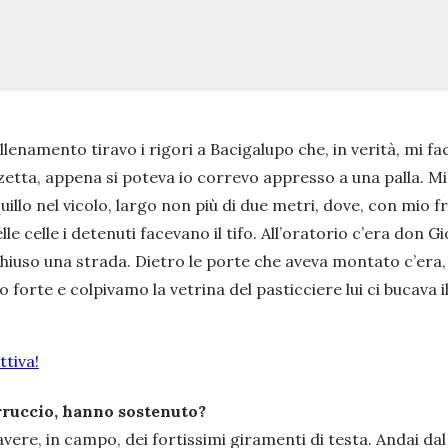
e allenamento tiravo i rigori a Bacigalupo che, in verità, mi
etta, appena si poteva io correvo appresso a una palla. Mi
illo nel vicolo, largo non più di due metri, dove, con mio fr
le celle i detenuti facevano il tifo. All’oratorio c’era don 
uso una strada. Dietro le porte che aveva montato c’era, d
o forte e colpivamo la vetrina del pasticciere lui ci bucava 
tiva!
rruccio, hanno sostenuto?
ere, in campo, dei fortissimi giramenti di testa. Andai dal 