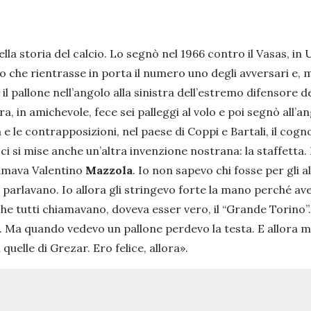
ella storia del calcio. Lo segnò nel 1966 contro il Vasas, i
o che rientrasse in porta il numero uno degli avversari e, m
il pallone nell’angolo alla sinistra dell’estremo difensore d
, in amichevole, fece sei palleggi al volo e poi segnò all’an
e le contrapposizioni, nel paese di Coppi e Bartali, il cog
i si mise anche un’altra invenzione nostrana: la staffetta. 
iamava Valentino
Mazzola
. Io non sapevo chi fosse per gli 
i parlavano. Io allora gli stringevo forte la mano perché av
che tutti chiamavano, doveva esser vero, il “Grande Torino”.
. Ma quando vedevo un pallone perdevo la testa. E allora mi 
quelle di Grezar. Ero felice, allora».