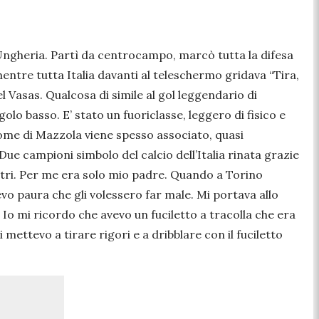
n Ungheria. Partì da centrocampo, marcò tutta la difesa
entre tutta Italia davanti al teleschermo gridava “Tira,
el Vasas. Qualcosa di simile al gol leggendario di
golo basso. E’ stato un fuoriclasse, leggero di fisico e
nome di Mazzola viene spesso associato, quasi
Due campioni simbolo del calcio dell’Italia rinata grazie
altri. Per me era solo mio padre. Quando a Torino
evo paura che gli volessero far male. Mi portava allo
 Io mi ricordo che avevo un fuciletto a tracolla che era
mettevo a tirare rigori e a dribblare con il fuciletto