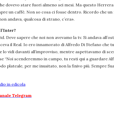
he dovevo stare fuori almeno sei mesi. Ma questo Herrera n
empre un caffè. Non so cosa ci fosse dentro. Ricordo che 
on andava, qualcosa di strano, c’era».
l’Inter?
id. Deve sapere che noi non avevamo la tv. Si andava all’os
vinceva il Real. Io ero innamorato di Alfredo Di Stefano ch
me lo vidi davanti all’improvviso, mentre aspettavamo di s
disse “Noi scenderemmo in campo, tu resti qui a guardare Alfr
odo plateale, per me inusitato, non la finivo più. Sempre S
dio in edicola
 canale Telegram