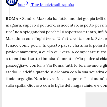
Inter
Tutte le notizie sulla squadra
ROMA
- Sandro Mazzola ha fatto uno dei gol più belli d
magiara, superò il portiere, si accentrò, aspettò persin
tira” non spiegandosi perché lui aspettasse tanto, infilò 
Maradona con l’Inghilterra. Un’altra volta con la Svizzera
tenace come pochi. In questo paese cha ama le polarità 
pavlovaniamente, a quello di Rivera. A complicare tutto c
a talenti nati sotto i bombardamenti.
«Mio padre si ch
passeggiavo con lui, a Via Roma, tutti lo fermavano e gl
stadio Filadelfia quando si allenava con la sua squadra 
il mio orgoglio. Non lo avrei lasciato per nulla al mondo
sulla spalla. Giocavo con le figlie del magazziniere e con 