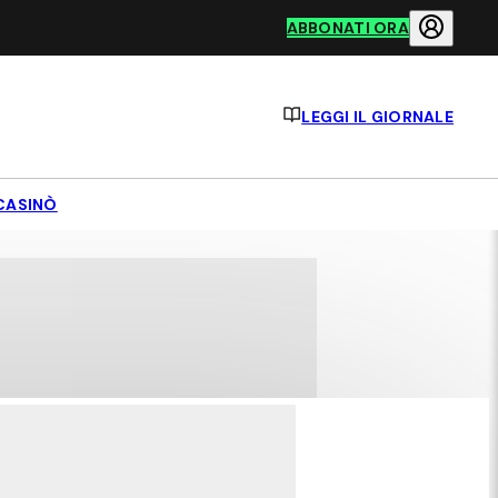
ABBONATI ORA
LEGGI IL GIORNALE
CASINÒ