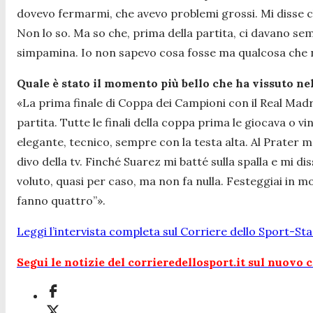
dovevo fermarmi, che avevo problemi grossi. Mi disse c
Non lo so. Ma so che, prima della partita, ci davano s
simpamina. Io non sapevo cosa fosse ma qualcosa che n
Quale è stato il momento più bello che ha vissuto nel
«La prima finale di Coppa dei Campioni con il Real Madr
partita. Tutte le finali della coppa prima le giocava o 
elegante, tecnico, sempre con la testa alta. Al Prater 
divo della tv. Finché Suarez mi batté sulla spalla e mi 
voluto, quasi per caso, ma non fa nulla. Festeggiai in m
fanno quattro”».
Leggi l’intervista completa sul Corriere dello Sport-Sta
Segui le notizie del corrieredellosport.it sul nuovo