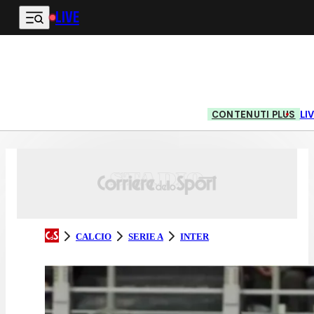
LIVE
Vai al contenuto principale
CONTENUTI PLUS
LI
CALCIO
SERIE A
INTER