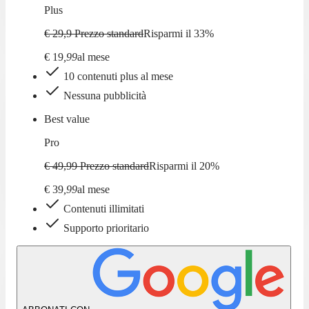
Plus
€ 29,9
Prezzo standard
Risparmi il
33
%
€
19
,
99
al mese
10 contenuti plus al mese
Nessuna pubblicità
Best value
Pro
€ 49,99
Prezzo standard
Risparmi il
20
%
€
39
,
99
al mese
Contenuti illimitati
Supporto prioritario