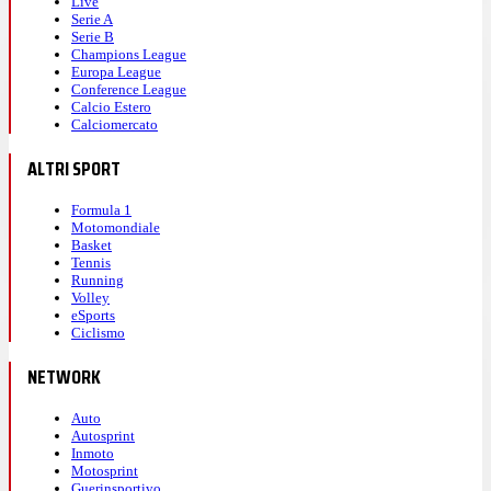
Live
Serie A
Serie B
Champions League
Europa League
Conference League
Calcio Estero
Calciomercato
ALTRI SPORT
Formula 1
Motomondiale
Basket
Tennis
Running
Volley
eSports
Ciclismo
NETWORK
Auto
Autosprint
Inmoto
Motosprint
Guerinsportivo