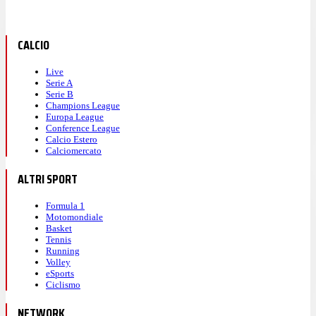
CALCIO
Live
Serie A
Serie B
Champions League
Europa League
Conference League
Calcio Estero
Calciomercato
ALTRI SPORT
Formula 1
Motomondiale
Basket
Tennis
Running
Volley
eSports
Ciclismo
NETWORK