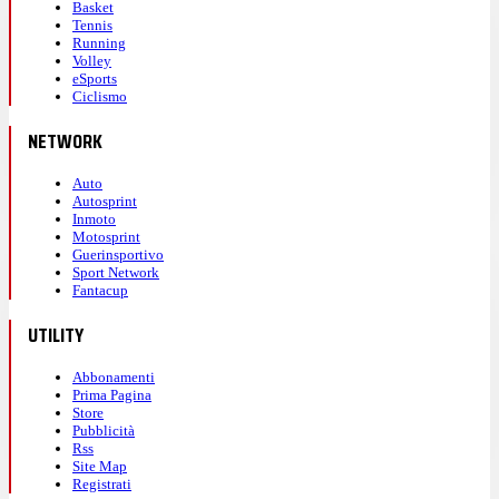
Basket
Tennis
Running
Volley
eSports
Ciclismo
NETWORK
Auto
Autosprint
Inmoto
Motosprint
Guerinsportivo
Sport Network
Fantacup
UTILITY
Abbonamenti
Prima Pagina
Store
Pubblicità
Rss
Site Map
Registrati