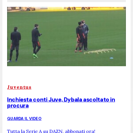
Juventus
Inchiesta conti Juve, Dybala ascoltato in
procura
GUARDA IL VIDEO
Tutta la Serie A su DAZN, abbonati ora!