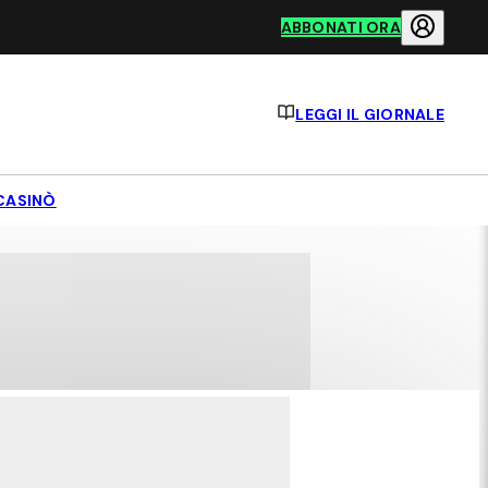
ABBONATI ORA
LEGGI IL GIORNALE
CASINÒ