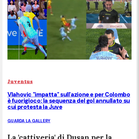
Juventus
Vlahovic "impatta" sull'azione e per Colombo
è fuorigioco: la sequenza del gol annullato su
cui protesta la Juve
GUARDA LA GALLERY
La 'cattiveria' di Dusan per la