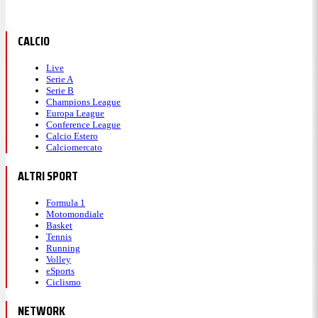
CALCIO
Live
Serie A
Serie B
Champions League
Europa League
Conference League
Calcio Estero
Calciomercato
ALTRI SPORT
Formula 1
Motomondiale
Basket
Tennis
Running
Volley
eSports
Ciclismo
NETWORK