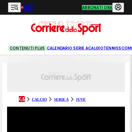
LIVE
Vai al contenuto principale
ABBONATI ORA
CONTENUTI PLUS
CALENDARIO SERIE A
CALCIO
TENNIS
SCOM
CALCIO
SERIE A
JUVE