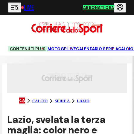
LIVE
Vai al contenuto principale
ABBONATI ORA
CONTENUTI PLUS
MOTOGP LIVE
CALENDARIO SERIE A
CALCIO
CALCIO
SERIE A
LAZIO
Lazio, svelata la terza
maglia: color nero e