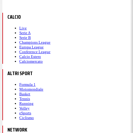
CALCIO
Live
Serie A
Serie B
Champions League
Europa League
Conference League
Calcio Estero
Calciomercato
ALTRI SPORT
Formula 1
Motomondiale
Basket
Tennis
Running
Volley
eSports
Ciclismo
NETWORK