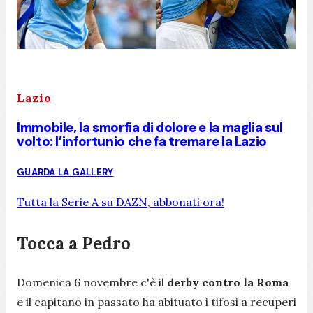
Lazio
Immobile, la smorfia di dolore e la maglia sul
volto: l’infortunio che fa tremare la Lazio
GUARDA LA GALLERY
Tutta la Serie A su DAZN, abbonati ora!
Tocca a Pedro
Domenica 6 novembre c'è il
derby contro la Roma
e il capitano in passato ha abituato i tifosi a recuperi