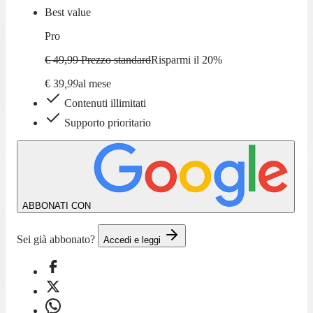
Best value
Pro
€ 49,99
Prezzo standard
Risparmi il
20
%
€
39
,
99
al mese
Contenuti illimitati
Supporto prioritario
ABBONATI CON
Sei già abbonato?
Accedi e leggi