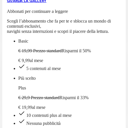
GUARDA LA GALLERY
Abbonati per continuare a leggere
Scegli l’abbonamento che fa per te e sblocca un mondo di
contenuti esclusivi,
navighi senza interruzioni e scopri il piacere della lettura.
Basic
€ 19,99
Prezzo standard
Risparmi il
50
%
€
9
,
99
al mese
5 contenuti al mese
Più scelto
Plus
€ 29,9
Prezzo standard
Risparmi il
33
%
€
19
,
99
al mese
10 contenuti plus al mese
Nessuna pubblicità