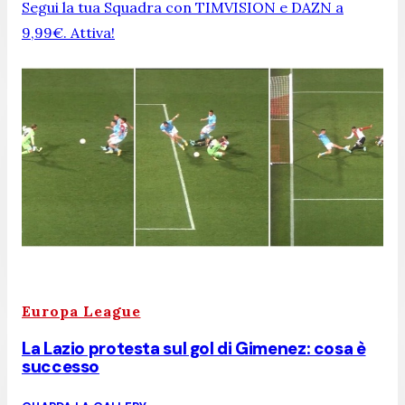
Segui la tua Squadra con TIMVISION e DAZN a
9,99€. Attiva!
Europa League
La Lazio protesta sul gol di Gimenez: cosa è
successo