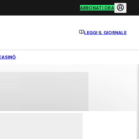
ABBONATI ORA
LEGGI IL GIORNALE
CASINÒ