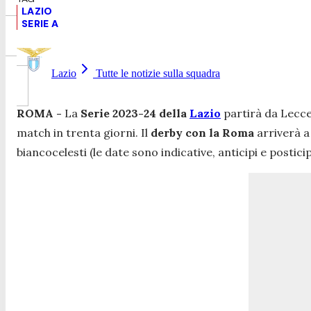
LAZIO
SERIE A
Lazio
Tutte le notizie sulla squadra
ROMA -
La
Serie 2023-24 della
Lazio
partirà da Lecce 
match in trenta giorni. Il
derby con la Roma
arriverà a 
biancocelesti (le date sono indicative, anticipi e posticip