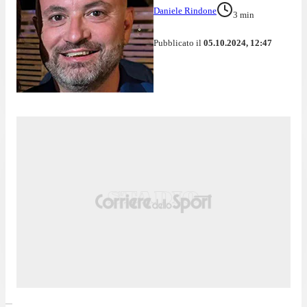
Daniele Rindone
3
min
Pubblicato il
05.10.2024, 12:47