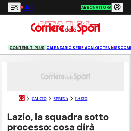
LIVE
Vai al contenuto principale
ABBONATI ORA
CONTENUTI PLUS
CALENDARIO SERIE A
CALCIO
TENNIS
SCOM
CALCIO
SERIE A
LAZIO
Lazio, la squadra sotto
processo: cosa dirà