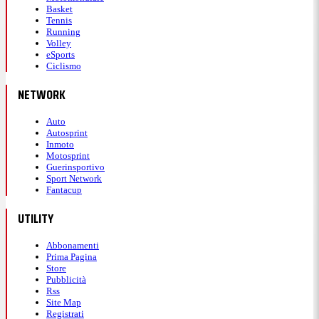
Basket
Tennis
Running
Volley
eSports
Ciclismo
NETWORK
Auto
Autosprint
Inmoto
Motosprint
Guerinsportivo
Sport Network
Fantacup
UTILITY
Abbonamenti
Prima Pagina
Store
Pubblicità
Rss
Site Map
Registrati