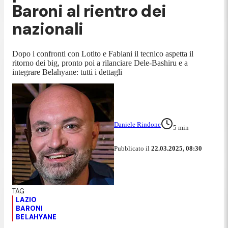
Baroni al rientro dei
nazionali
Dopo i confronti con Lotito e Fabiani il tecnico aspetta il
ritorno dei big, pronto poi a rilanciare Dele-Bashiru e a
integrare Belahyane: tutti i dettagli
Daniele Rindone
5
min
Pubblicato il
22.03.2025, 08:30
LAZIO
BARONI
BELAHYANE