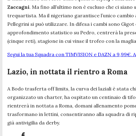
Zaccagni
. Ma fino all’ultimo non è escluso che ci siano 
trequartista. Ma il nigeriano garantisce l’unico cambi
Pellegrini si può utilizzare. In difesa i cambi sono Gigot
approfondimento statistico su Pedro, centrerà la prese
(cinque reti), stagione in cui vinse il trofeo con la magli
Segui la tua Squadra con TIMVISION e DAZN a 9,99€. At
Lazio, in nottata il rientro a Roma
A Bodo trasferta off limits, la curva dei laziali è stata 
organizzato un charter, ha ospitato un centinaio di tifo
rientrerà in nottata a Roma, domani allenamento pomerid
trasformano in lettini, consentiranno alla squadra di r
già antivigilia da derby.