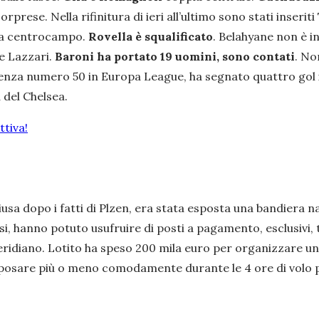
sorprese. Nella rifinitura di ieri all’ultimo sono stati inser
o a centrocampo.
Rovella è squalificato
. Belahyane non è in 
 e Lazzari.
Baroni ha portato 19 uomini, sono contati
. No
nza numero 50 in Europa League, ha segnato quattro gol in
a del Chelsea.
tiva!
chiusa dopo i fatti di Plzen, era stata esposta una bandiera 
si, hanno potuto usufruire di posti a pagamento, esclusivi,
iano. Lotito ha speso 200 mila euro per organizzare un volo
iposare più o meno comodamente durante le 4 ore di volo pr