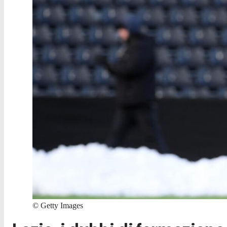
©
Getty Images