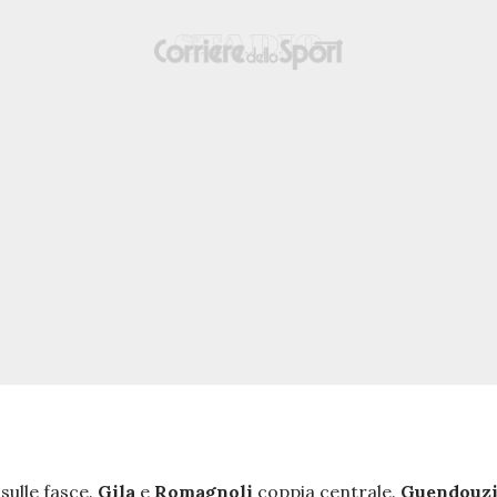
sulle fasce.
Gila
e
Romagnoli
coppia centrale.
Guendouz