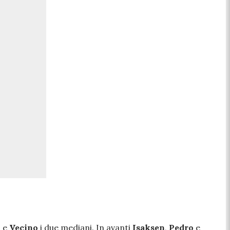
i
e
Vecino
i due mediani. In avanti
Isaksen
,
Pedro
e