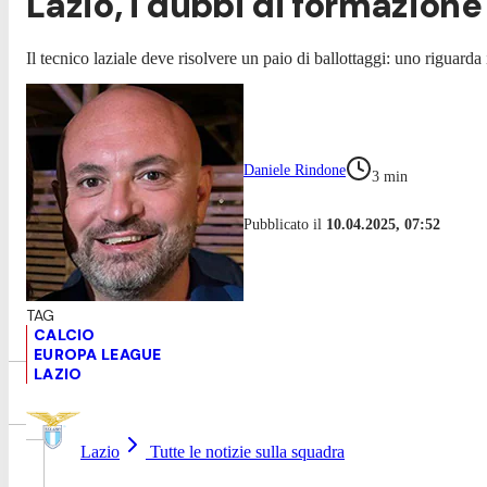
Lazio, i dubbi di formazione 
Il tecnico laziale deve risolvere un paio di ballottaggi: uno riguarda i
Daniele Rindone
3
min
Pubblicato il
10.04.2025, 07:52
CALCIO
EUROPA LEAGUE
LAZIO
Lazio
Tutte le notizie sulla squadra