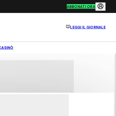
ABBONATI ORA
LEGGI IL GIORNALE
CASINÒ