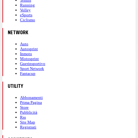
Tennis
Running
Volley
eSports
Ciclismo
NETWORK
Auto
Autosprint
Inmoto
Motosprint
Guerinsportivo
Sport Network
Fantacup
UTILITY
Abbonamenti
Prima Pagina
Store
Pubblicità
Rss
Site Map
Registrati