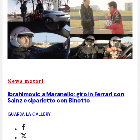
News motori
Ibrahimovic a Maranello: giro in Ferrari con
Sainz e siparietto con Binotto
GUARDA LA GALLERY