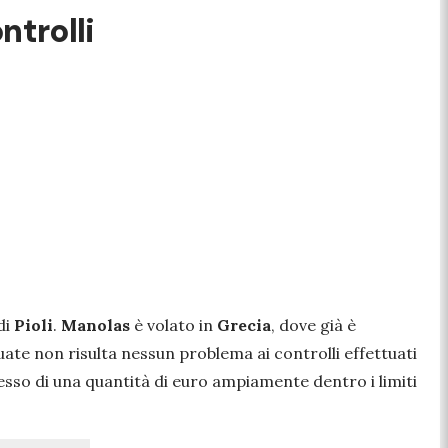
ntrolli
di
Pioli
.
Manolas
è volato in
Grecia
, dove già è
uate non risulta nessun problema ai controlli effettuati
esso di una quantità di euro ampiamente dentro i limiti