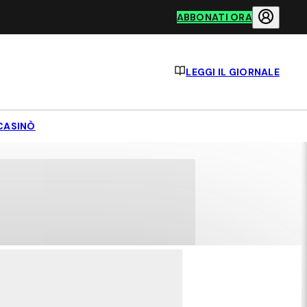
ABBONATI ORA
LEGGI IL GIORNALE
CASINÒ