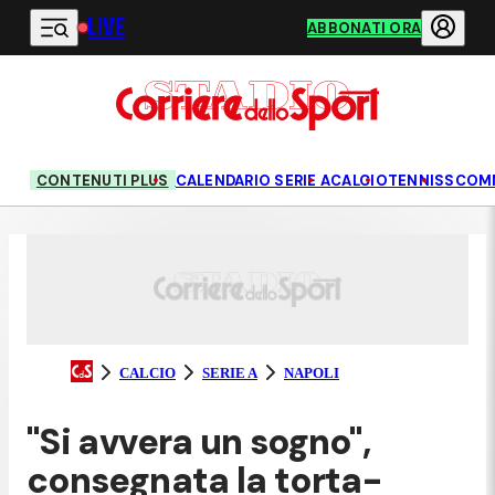
LIVE
Vai al contenuto principale
ABBONATI ORA
CONTENUTI PLUS
CALENDARIO SERIE A
CALCIO
TENNIS
SCOM
CALCIO
SERIE A
NAPOLI
"Si avvera un sogno",
consegnata la torta-