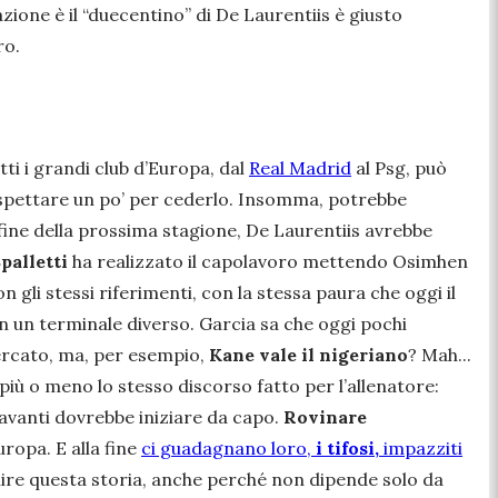
azione è il “duecentino” di De Laurentiis è giusto
ro.
utti i grandi club d’Europa, dal
Real Madrid
al Psg, può
 aspettare un po’ per cederlo. Insomma, potrebbe
a fine della prossima stagione, De Laurentiis avrebbe
palletti
ha realizzato il capolavoro mettendo Osimhen
 gli stessi riferimenti, con la stessa paura che oggi il
n un terminale diverso. Garcia sa che oggi pochi
 mercato, ma, per esempio,
Kane vale il nigeriano
? Mah...
più o meno lo stesso discorso fatto per l’allenatore:
avanti dovrebbe iniziare da capo.
Rovinare
ropa. E alla fine
ci guadagnano loro,
i tifosi,
impazziti
inire questa storia, anche perché non dipende solo da