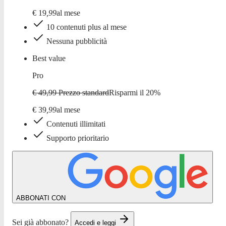
€
19
,
99
al mese
10 contenuti plus al mese
Nessuna pubblicità
Best value
Pro
€ 49,99
Prezzo standard
Risparmi il
20
%
€
39
,
99
al mese
Contenuti illimitati
Supporto prioritario
ABBONATI CON
Sei già abbonato?
Accedi e leggi