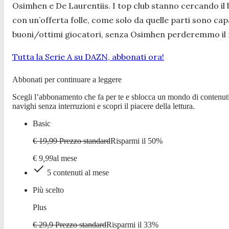
Osimhen e De Laurentiis. I top club stanno cercando il
con un’offerta folle, come solo da quelle parti sono cap
buoni/ottimi giocatori, senza Osimhen perderemmo il 
Tutta la Serie A su DAZN, abbonati ora!
Abbonati per continuare a leggere
Scegli l’abbonamento che fa per te e sblocca un mondo di contenuti
navighi senza interruzioni e scopri il piacere della lettura.
Basic
€ 19,99
Prezzo standard
Risparmi il
50
%
€
9
,
99
al mese
5 contenuti al mese
Più scelto
Plus
€ 29,9
Prezzo standard
Risparmi il
33
%