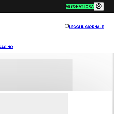
ABBONATI ORA
LEGGI IL GIORNALE
CASINÒ