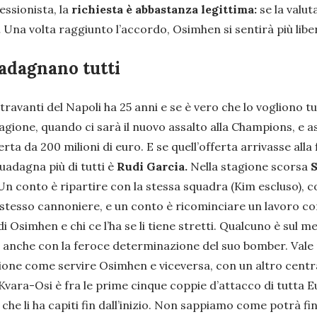
essionista, la
richiesta è abbastanza legittima:
se la valut
.
Una volta raggiunto l’accordo, Osimhen si sentirà più libe
uadagnano tutti
entravanti del Napoli ha 25 anni e se è vero che lo vogliono t
agione, quando ci sarà il nuovo assalto alla Champions, e
rta da 200 milioni di euro. E se quell’offerta arrivasse all
uadagna più di tutti è
Rudi Garcia.
Nella stagione scorsa
S
Un conto è ripartire con la stessa squadra (Kim escluso), con
o stesso cannoniere, e un conto è ricominciare un lavoro co
i Osimhen e chi ce l’ha se li tiene stretti. Qualcuno è sul
mi anche con la feroce determinazione del suo bomber. Vale 
zione come servire Osimhen e viceversa, con un altro centr
Kvara-Osi è fra le prime cinque coppie d’attacco di tutta Eu
 che li ha capiti fin dall’inizio. Non sappiamo come potrà f