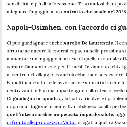
sensibilità in più di un’occasione. Trattandosi di un prof
adeguare l’ingaggio a un
contratto che scade nel 2025
Napoli-Osimhen, con l'accordo ci g
Ci può guadagnare anche
Aurelio De Laurentiis
. Il c
sfruttarne ancora le enormi capacità nella prossima st
aumentare un ingaggio in attesa di quella eventuale offe
versato l’aumento solo per 12 mesi. Ovviamente chi ci g
al centro del villaggio, come direbbe il suo successore. 
Napoli incute a tutte le avversarie e soprattutto con l
centravanti in Europa appartengono allo stesso livello d
Ci guadagna la squadra
, abituata a risolvere i proble
dopo una stagione insieme, Kvaratskhelia sa alla perfe
quell’intesa sarebbe un peccato imperdonabile,
oggi 
di fronte alle prodezze di Victor
e legati a quel ragazzo