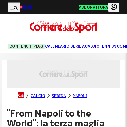
LIVE
Vai al contenuto principale
ABBONATI ORA
CONTENUTI PLUS
CALENDARIO SERIE A
CALCIO
TENNIS
SCOM
CALCIO
SERIE A
NAPOLI
"From Napoli to the
World": la terza maglia