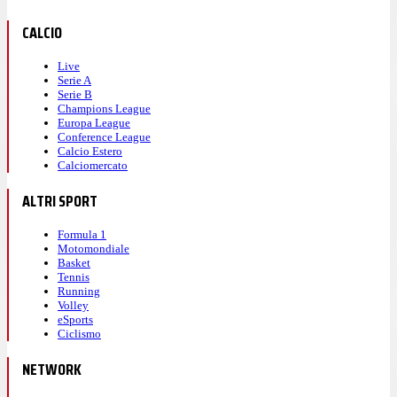
CALCIO
Live
Serie A
Serie B
Champions League
Europa League
Conference League
Calcio Estero
Calciomercato
ALTRI SPORT
Formula 1
Motomondiale
Basket
Tennis
Running
Volley
eSports
Ciclismo
NETWORK