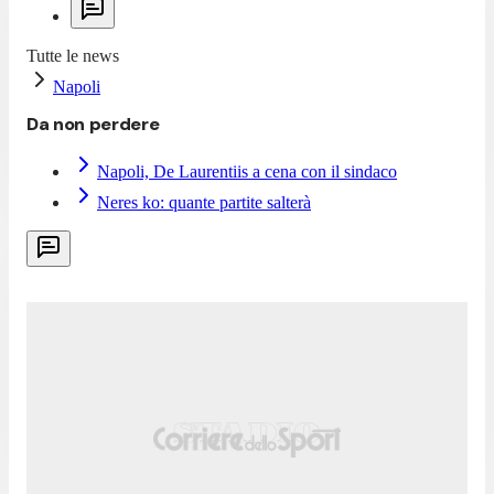
Tutte le news
Napoli
Da non perdere
Napoli, De Laurentiis a cena con il sindaco
Neres ko: quante partite salterà