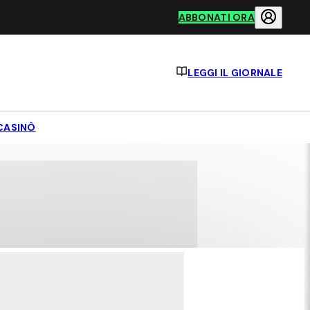
ABBONATI ORA
LEGGI IL GIORNALE
CASINÒ