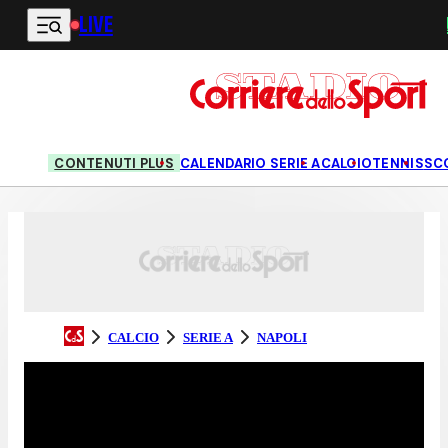
LIVE
Vai al contenuto principale
CONTENUTI PLUS
CALENDARIO SERIE A
CALCIO
TENNIS
SC
CALCIO
SERIE A
NAPOLI