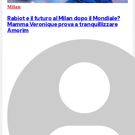
Milan
Rabiot e il futuro al Milan dopo il Mondiale?
Mamma Veronique prova a tranquillizzare
Amorim