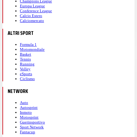
Champions League
Europa League
Conference League
Calcio Estero
Calciomercato
ALTRI SPORT
Formula 1
Motomondiale
Basket
Tennis
Running
Volley
eSports
Ciclismo
NETWORK
Auto
Autosprint
Inmoto
Motosprint
Guerinsportivo
Sport Network
Fantacup