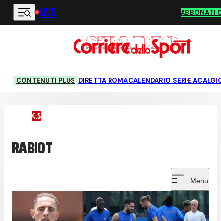
LIVE
Vai al contenuto principale
ABBONATI 
CONTENUTI PLUS
DIRETTA ROMA
CALENDARIO SERIE A
CALCI
RABIOT
Menu