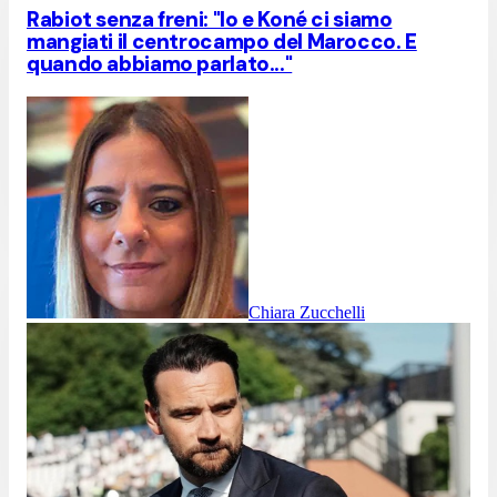
Rabiot senza freni: "Io e Koné ci siamo
mangiati il centrocampo del Marocco. E
quando abbiamo parlato..."
Chiara Zucchelli