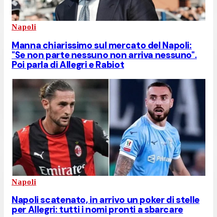
Napoli
Manna chiarissimo sul mercato del Napoli:
"Se non parte nessuno non arriva nessuno".
Poi parla di Allegri e Rabiot
Napoli
Napoli scatenato, in arrivo un poker di stelle
per Allegri: tutti i nomi pronti a sbarcare