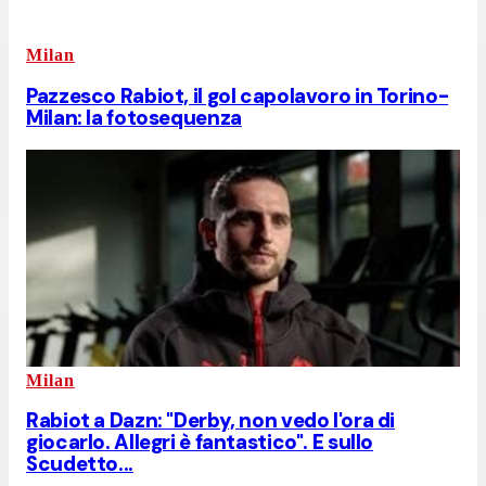
Milan
Pazzesco Rabiot, il gol capolavoro in Torino-
Milan: la fotosequenza
Milan
Rabiot a Dazn: "Derby, non vedo l'ora di
giocarlo. Allegri è fantastico". E sullo
Scudetto...