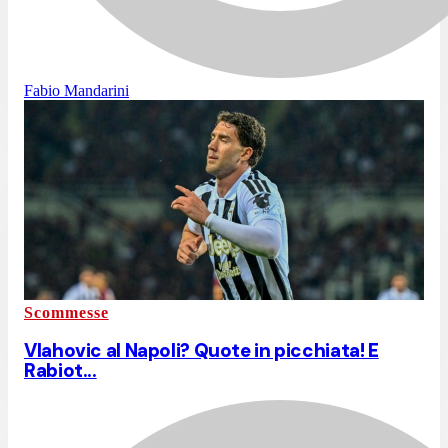
Fabio Mandarini
Scommesse
Vlahovic al Napoli? Quote in picchiata! E
Rabiot...