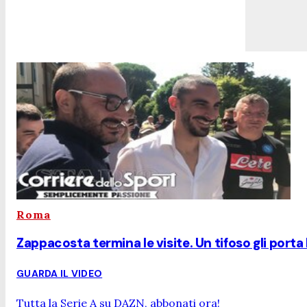
Roma
Zappacosta termina le visite. Un tifoso gli porta l
GUARDA IL VIDEO
Tutta la Serie A su DAZN, abbonati ora!