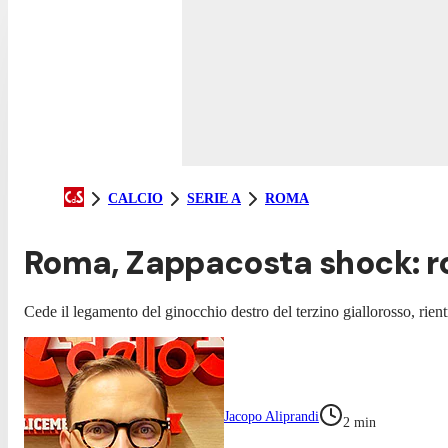
CALCIO
SERIE A
ROMA
Roma, Zappacosta shock: ro
Cede il legamento del ginocchio destro del terzino giallorosso, rient
Jacopo Aliprandi
2
min