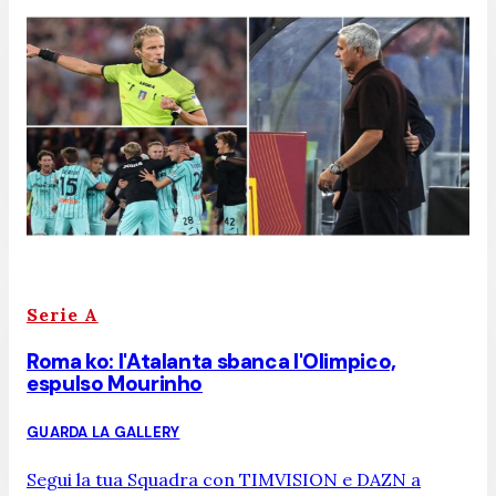
Serie A
Roma ko: l'Atalanta sbanca l'Olimpico,
espulso Mourinho
GUARDA LA GALLERY
Segui la tua Squadra con TIMVISION e DAZN a