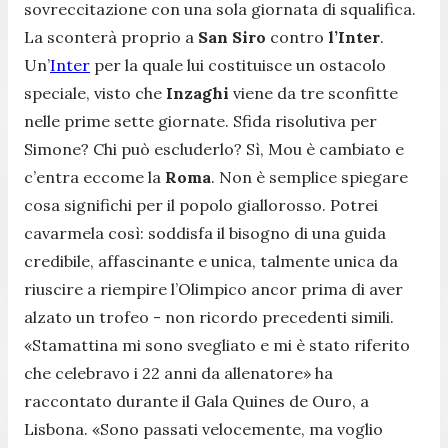
sovreccitazione con una sola giornata di squalifica.
La sconterà proprio a
San
Siro
contro
l’Inter
.
Un’
Inter
per la quale lui costituisce un ostacolo
speciale, visto che
Inzaghi
viene da tre sconfitte
nelle prime sette giornate. Sfida risolutiva per
Simone? Chi può escluderlo? Sì, Mou è cambiato e
c’entra eccome la
Roma
. Non è semplice spiegare
cosa significhi per il popolo giallorosso. Potrei
cavarmela così: soddisfa il bisogno di una guida
credibile, affascinante e unica, talmente unica da
riuscire a riempire l’Olimpico ancor prima di aver
alzato un trofeo - non ricordo precedenti simili.
«Stamattina mi sono svegliato e mi è stato riferito
che celebravo i 22 anni da allenatore»
ha
raccontato durante il Gala Quines de Ouro, a
Lisbona.
«Sono passati velocemente, ma voglio