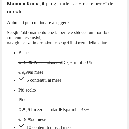
Mamma
Roma
, il più grande “volemose bene” del
mondo.
Abbonati per continuare a leggere
Scegli l’abbonamento che fa per te e sblocca un mondo di
contenuti esclusivi,
navighi senza interruzioni e scopri il piacere della lettura.
Basic
€ 19,99
Prezzo standard
Risparmi il
50
%
€
9
,
99
al mese
5 contenuti al mese
Più scelto
Plus
€ 29,9
Prezzo standard
Risparmi il
33
%
€
19
,
99
al mese
10 contenuti plus al mese