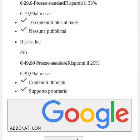
€ 29,9
Prezzo standard
Risparmi il
33
%
€
19
,
99
al mese
10 contenuti plus al mese
Nessuna pubblicità
Best value
Pro
€ 49,99
Prezzo standard
Risparmi il
20
%
€
39
,
99
al mese
Contenuti illimitati
Supporto prioritario
ABBONATI CON