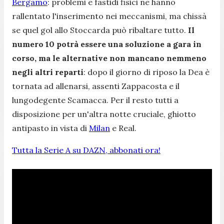
Bergamo
: problemi e fastidi fisici ne hanno
rallentato l'inserimento nei meccanismi, ma chissà
se quel gol allo Stoccarda può ribaltare tutto.
Il
numero 10 potrà essere una soluzione a gara in
corso, ma le alternative non mancano nemmeno
negli altri reparti
: dopo il giorno di riposo la Dea è
tornata ad allenarsi, assenti Zappacosta e il
lungodegente Scamacca. Per il resto tutti a
disposizione per un'altra notte cruciale, ghiotto
antipasto in vista di
Milan
e Real.
Tutta la Serie A su DAZN, abbonati ora!