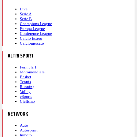
Live
Serie A
Serie B
Champions League
Europa League
Conference League
Calcio Estero
Calciomercato
ALTRI SPORT
Formula 1
Motomondiale
Basket
Tennis
Running
Volley
eSports
Ciclismo
NETWORK
Auto
Autosprint
Inmoto