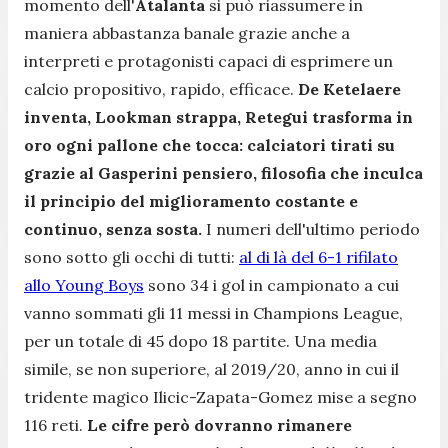
momento dell'
Atalanta
si può riassumere in
maniera abbastanza banale grazie anche a
interpreti e protagonisti capaci di esprimere un
calcio propositivo, rapido, efficace.
De Ketelaere
inventa, Lookman strappa, Retegui trasforma in
oro ogni pallone che tocca: calciatori tirati su
grazie al Gasperini pensiero, filosofia che inculca
il principio del miglioramento costante e
continuo, senza sosta.
I numeri dell'ultimo periodo
sono sotto gli occhi di tutti:
al di là del 6-1 rifilato
allo Young Boys
sono 34 i gol in campionato a cui
vanno sommati gli 11 messi in Champions League,
per un totale di 45 dopo 18 partite. Una media
simile, se non superiore, al 2019/20, anno in cui il
tridente magico Ilicic-Zapata-Gomez mise a segno
116 reti.
Le cifre però dovranno rimanere