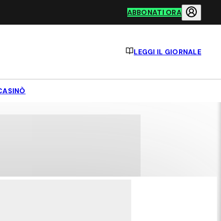
ABBONATI ORA
LEGGI IL GIORNALE
CASINÒ