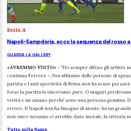
Serie A
Napoli-Sampdoria, ecco la sequenza del rosso a
GUARDA LA GALLERY
«AVREMMO VINTO»
-
"Ho sempre difeso gli arbitri, n
continua Ferrero -
. Noi abbiamo delle persone di spess
partita e l’anti sportività di Reina non ha scuse poi sarà
forse la partita la vincevamo pure. O magari perdevam
verità e mi amano perché sono una persona genuina. Dico
errore. Il Napoli non ha bisogno di niente, ha un grand
non vince nessuno ci avrebbe dato morale, la vittoria
Tutto sulla Samp