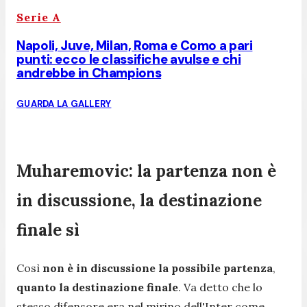
Serie A
Napoli, Juve, Milan, Roma e Como a pari
punti: ecco le classifiche avulse e chi
andrebbe in Champions
GUARDA LA GALLERY
Muharemovic: la partenza non è
in discussione, la destinazione
finale sì
Così
non è in discussione la possibile partenza
,
quanto la destinazione finale
. Va detto che lo
stesso difensore era nel mirino dell'Inter come