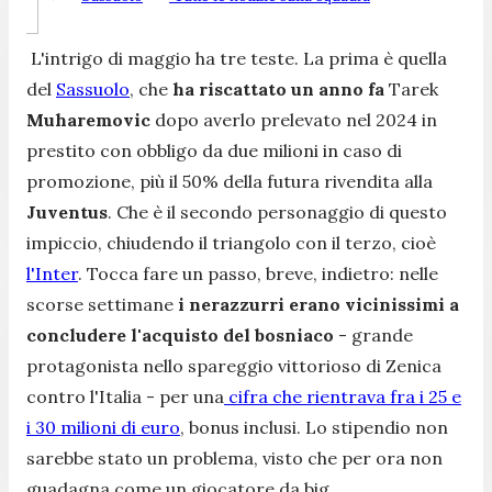
L'intrigo di maggio ha tre teste. La prima è quella
del
Sassuolo
, che
ha riscattato un anno fa
Tarek
Muharemovic
dopo averlo prelevato nel 2024 in
prestito con obbligo da due milioni in caso di
promozione, più il 50% della futura rivendita alla
Juventus
. Che è il secondo personaggio di questo
impiccio, chiudendo il triangolo con il terzo, cioè
l'Inter
. Tocca fare un passo, breve, indietro: nelle
scorse settimane
i nerazzurri erano vicinissimi a
concludere l'acquisto del bosniaco
- grande
protagonista nello spareggio vittorioso di Zenica
contro l'Italia - per una
cifra che rientrava fra i 25 e
i 30 milioni di euro
, bonus inclusi. Lo stipendio non
sarebbe stato un problema, visto che per ora non
guadagna come un giocatore da big.