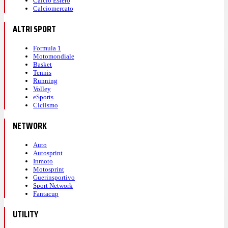
Calcio Estero
Calciomercato
ALTRI SPORT
Formula 1
Motomondiale
Basket
Tennis
Running
Volley
eSports
Ciclismo
NETWORK
Auto
Autosprint
Inmoto
Motosprint
Guerinsportivo
Sport Network
Fantacup
UTILITY