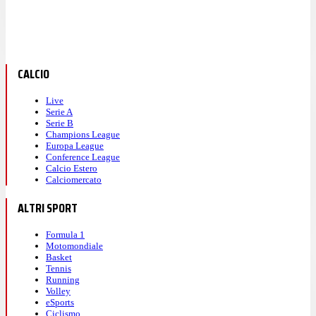
CALCIO
Live
Serie A
Serie B
Champions League
Europa League
Conference League
Calcio Estero
Calciomercato
ALTRI SPORT
Formula 1
Motomondiale
Basket
Tennis
Running
Volley
eSports
Ciclismo