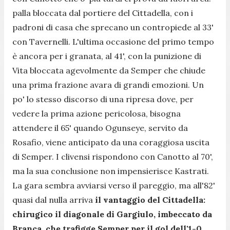
palla bloccata dal portiere del Cittadella, con i
padroni di casa che sprecano un contropiede al 33'
con Tavernelli. L'ultima occasione del primo tempo
è ancora per i granata, al 41', con la punizione di
Vita bloccata agevolmente da Semper che chiude
una prima frazione avara di grandi emozioni. Un
po' lo stesso discorso di una ripresa dove, per
vedere la prima azione pericolosa, bisogna
attendere il 65' quando Ogunseye, servito da
Rosafio, viene anticipato da una coraggiosa uscita
di Semper. I clivensi rispondono con Canotto al 70',
ma la sua conclusione non impensierisce Kastrati.
La gara sembra avviarsi verso il pareggio, ma all'82'
quasi dal nulla arriva
il vantaggio del Cittadella:
chirugico il diagonale di Gargiulo, imbeccato da
Branca, che trafigge Semper per il gol dell'1-0
.