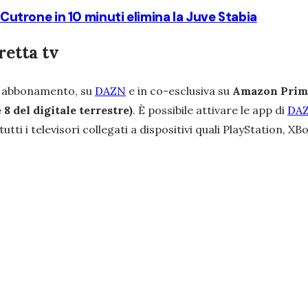
i Cutrone in 10 minuti elimina la Juve Stabia
etta tv
o abbonamento, su
DAZN
e in co-esclusiva su
Amazon Prim
8 del digitale terrestre)
. È possibile attivare le app di
DA
utti i televisori collegati a dispositivi quali PlayStation,