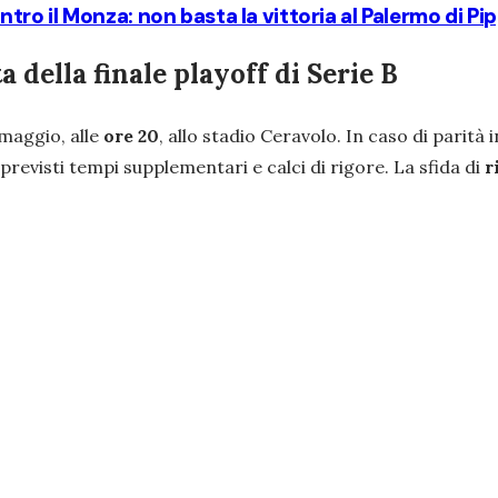
contro il Monza: non basta la vittoria al Palermo di Pi
 della finale playoff di Serie B
maggio, alle
ore 20
,
allo stadio Ceravolo. In caso di parità i
revisti tempi supplementari e calci di rigore. La sfida di
r