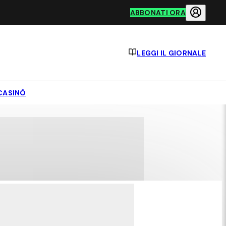
ABBONATI ORA
LEGGI IL GIORNALE
CASINÒ