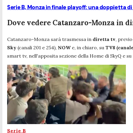
Serie B, Monza in finale playoff: una doppietta d
Dove vedere Catanzaro-Monza in dir
Catanzaro-Monza sarà trasmessa in
diretta tv
, previ
Sky
(canali 201 e 254),
NOW
e, in chiaro, su
TV8 (canale 
smart tv, nell'apposita sezione della Home di SkyQ e su t
Serie B