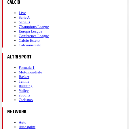
CALCIO
Live
Serie A
Serie B
Champions League
Europa League
Conference League
Calcio Estero
Calciomercato
ALTRI SPORT
Formula 1
Motomondiale
Basket
Tennis
Running
Volley
eSports
Ciclismo
NETWORK
Auto
Autosprint