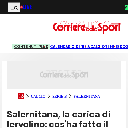
LIVE
Vai al contenuto principale
A
CONTENUTI PLUS
CALENDARIO SERIE A
CALCIO
TENNIS
SC
CALCIO
SERIE B
SALERNITANA
Salernitana, la carica di
Iervolino: cos'ha fatto il