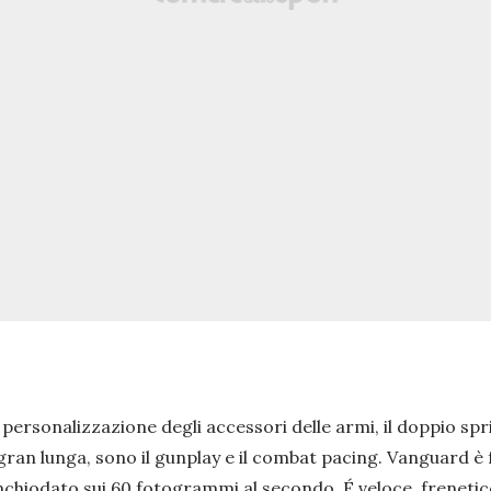
sonalizzazione degli accessori delle armi, il doppio sprin
gran lunga, sono il gunplay e il combat pacing. Vanguard è 
nchiodato sui 60 fotogrammi al secondo. É veloce, freneti