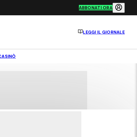
ABBONATI ORA
LEGGI IL GIORNALE
CASINÒ