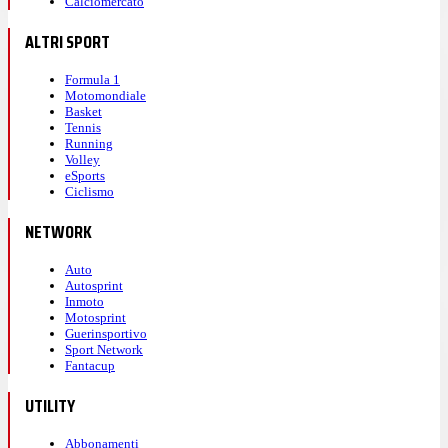
Calciomercato
ALTRI SPORT
Formula 1
Motomondiale
Basket
Tennis
Running
Volley
eSports
Ciclismo
NETWORK
Auto
Autosprint
Inmoto
Motosprint
Guerinsportivo
Sport Network
Fantacup
UTILITY
Abbonamenti