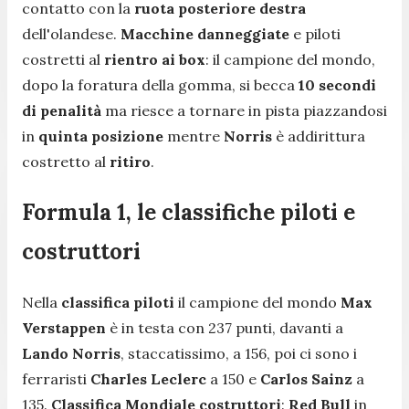
contatto con la
ruota posteriore destra
dell'olandese.
Macchine danneggiate
e piloti
costretti al
rientro ai box
: il campione del mondo,
dopo la foratura della gomma,
si becca
10 secondi
di penalità
ma riesce a tornare in pista piazzandosi
in
quinta posizione
mentre
Norris
è addirittura
costretto al
ritiro
.
Formula 1, le classifiche piloti e
costruttori
Nella
classifica piloti
il campione del mondo
Max
Verstappen
è in testa con 237 punti, davanti a
Lando Norris
, staccatissimo, a 156, poi ci sono i
ferraristi
Charles Leclerc
a 150 e
Carlos Sainz
a
135.
Classifica Mondiale costruttori
:
Red Bull
in