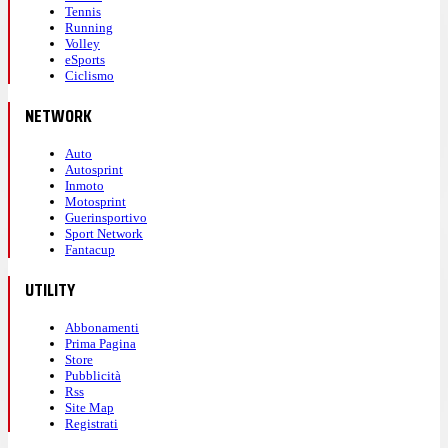
Tennis
Running
Volley
eSports
Ciclismo
NETWORK
Auto
Autosprint
Inmoto
Motosprint
Guerinsportivo
Sport Network
Fantacup
UTILITY
Abbonamenti
Prima Pagina
Store
Pubblicità
Rss
Site Map
Registrati