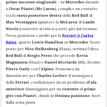
primo successo stagionale
- su
Mercedes
davanti
a
Oscar Piastri
(
Mc Laren
)
,
complice un contatto
tra la
ruota posteriore destra
della
Red Bull
di
Max Verstappen
(quinto) e la
McLaren
di
Lando
Norris
(costretto al ritiro) a sette giri dal termine.
Terza posizione e podio per la
Ferrari
di
Carlos
Sainz
, quarto
Lewis Hamilton
su
Mercedes
.
Sesto
posto per
Nico Hulkenberg
(Haas), settima l'altra
Red Bull
di
Sergio Perez
che precede
Kevin
Magnussen
(Haas) e
Daniel Ricciardo
(RB), decimo
Pierre Gasly
con l'
Alpine
. Domenica da
dimenticare per
Charles Leclerc
: il monegasco
della
Ferrari
, condizionato da un problema all'
ala
anteriore
danneggiata per un
contatto
al
primo
giro con Piastri
, chiude in
11esima posizione
, fuori
dalla zona punti.