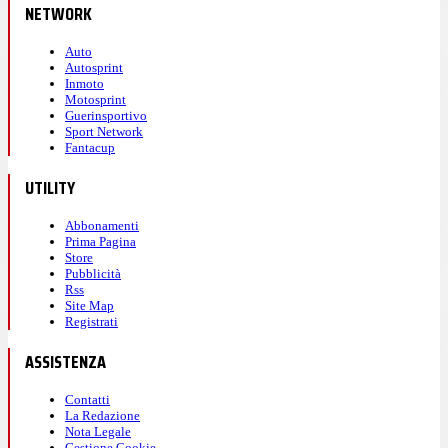
NETWORK
Auto
Autosprint
Inmoto
Motosprint
Guerinsportivo
Sport Network
Fantacup
UTILITY
Abbonamenti
Prima Pagina
Store
Pubblicità
Rss
Site Map
Registrati
ASSISTENZA
Contatti
La Redazione
Nota Legale
Gestione Cookie