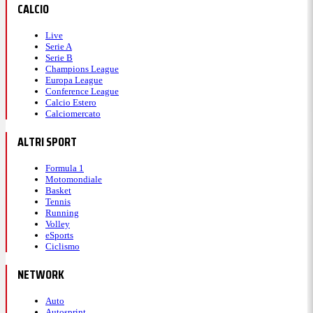
CALCIO
Live
Serie A
Serie B
Champions League
Europa League
Conference League
Calcio Estero
Calciomercato
ALTRI SPORT
Formula 1
Motomondiale
Basket
Tennis
Running
Volley
eSports
Ciclismo
NETWORK
Auto
Autosprint