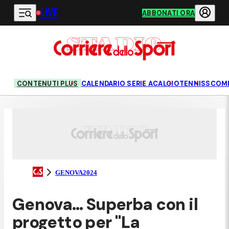
LIVE
Vai al contenuto principale
ABBONATI ORA
CONTENUTI PLUS
CALENDARIO SERIE A
CALCIO
TENNIS
SCOM
GENOVA2024
Genova… Superba con il
progetto per "La