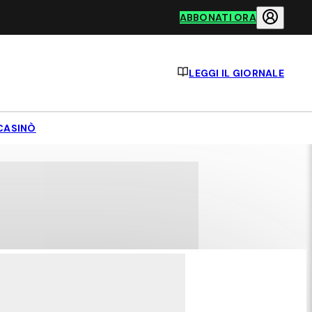
ABBONATI ORA
LEGGI IL GIORNALE
CASINÒ