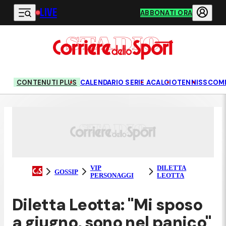
LIVE
Vai al contenuto principale
ABBONATI ORA
CONTENUTI PLUS
CALENDARIO SERIE A
CALCIO
TENNIS
SCOM
VIP
DILETTA
GOSSIP
PERSONAGGI
LEOTTA
Diletta Leotta: "Mi sposo
a giugno, sono nel panico"