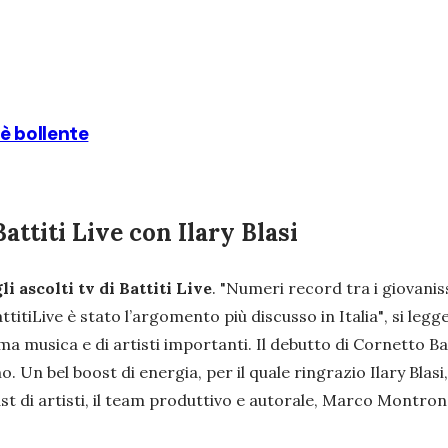
 è bollente
Battiti Live con Ilary Blasi
i ascolti tv di Battiti Live
.
"Numeri record tra i giovaniss
titiLive è stato l’argomento più discusso in Italia"
, si legg
ma musica e di artisti importanti. Il debutto di Cornetto Bat
 Un bel boost di energia, per il quale ringrazio Ilary Blasi
 cast di artisti, il team produttivo e autorale, Marco Montrone