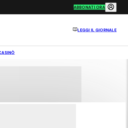
ABBONATI ORA
LEGGI IL GIORNALE
CASINÒ