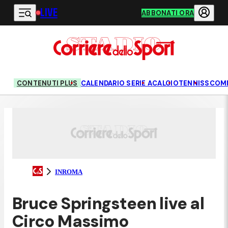
LIVE
Vai al contenuto principale
ABBONATI ORA
CONTENUTI PLUS
CALENDARIO SERIE A
CALCIO
TENNIS
SCOM
INROMA
Bruce Springsteen live al
Circo Massimo