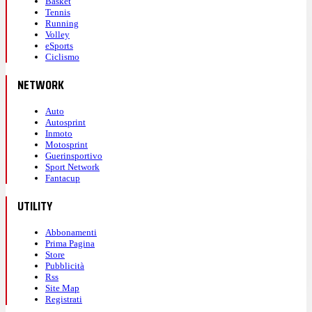
Basket
Tennis
Running
Volley
eSports
Ciclismo
NETWORK
Auto
Autosprint
Inmoto
Motosprint
Guerinsportivo
Sport Network
Fantacup
UTILITY
Abbonamenti
Prima Pagina
Store
Pubblicità
Rss
Site Map
Registrati