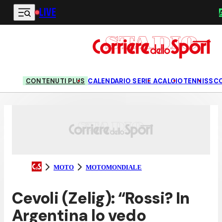
LIVE
Vai al contenuto principale
CONTENUTI PLUS
CALENDARIO SERIE A
CALCIO
TENNIS
SC
MOTO
MOTOMONDIALE
Cevoli (Zelig): “Rossi? In
Argentina lo vedo