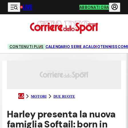
LIVE
Vai al contenuto principale
ABBONATI ORA
CONTENUTI PLUS
CALENDARIO SERIE A
CALCIO
TENNIS
SCOM
MOTORI
DUE RUOTE
Harley presenta la nuova
famiglia Softail: born in