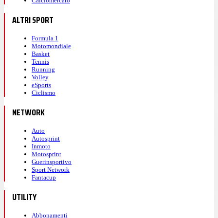
Calciomercato
ALTRI SPORT
Formula 1
Motomondiale
Basket
Tennis
Running
Volley
eSports
Ciclismo
NETWORK
Auto
Autosprint
Inmoto
Motosprint
Guerinsportivo
Sport Network
Fantacup
UTILITY
Abbonamenti